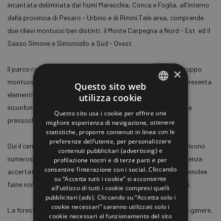
incantata deliminata dai fiumi Marecchia, Conca e Foglia, all'interno
della provincia di Pesaro - Urbino e di Rimini.Tale area, comprende
due rilievi montuosi ben distinti: il Monte Carpegna a Nord - Est ed il
Sasso Simone e Simoncello a Sud - Ovest.
Il parco racchiude una vasta area boscosa che circonda il gruppo
×
montuoso del Sasso Simone e Simocello la cui vegetazione presenta
Questo sito web
elementi di grande pregio. I profili delle due montagne sono
utilizza cookie
ITALIAN
inconfondibili e aggiungono un fascino immenso a un ambiente
Questo sito usa i cookie per offrire una
ENGLISH
pressochè incantato.
migliore esperienza di navigazione, ottenere
statistiche, proporre contenuti in linea con le
GERMAN
preferenze dell’utente, per personalizzare
Qui il cerro è l'albero che domina la vasta foresta. Nel parco vivono
contenuti pubblicitari (advertising) e
FRENCH
numerose specie di fauna selvatica, tra i carnivori vi è la presenza
profilazione nostri e di terze parti e per
RUSSIAN
consentire l’interazione con i social. Cliccando
accertata del lupo, il gatto selvatico e la volpe, ma tassi, donnolee
su “Accetta tutti i cookie” si acconsente
faine non mancano, come pure caprioli, ricci, scoiattoli e ghiri.
SPANISH
all’utilizzo di tutti i cookie compresi quelli
pubblicitari (ads). Cliccando su “Accetta solo i
cookie necessari” saranno utilizzati solo i
La foresta vive ancora immutata in un paradiso unico nel suo genere,
cookie necessari al funzionamento del sito