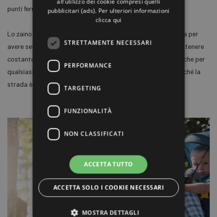
all’utilizzo dei cookie compresi quelli
punti fermi e regolare l’equilibrio.
pubblicitari (ads). Per ulteriori informazioni
clicca qui
Lo zaino porta bimbo è un'attrezzatura intelligente e comoda per
STRETTAMENTE NECESSARI
avere sempre accanto a sé il proprio bambino senza doverlo tenere
costantemente in braccio. È un sistema di trasporto utile anche per
PERFORMANCE
qualsiasi luogo dove i passeggini non vanno, ad esempio perché la
strada è affollata, troppo stretta o dissestata.
TARGETING
FUNZIONALITÀ
NON CLASSIFICATI
ACCETTA TUTTO
ACCETTA SOLO I COOKIE NECESSARI
MOSTRA DETTAGLI