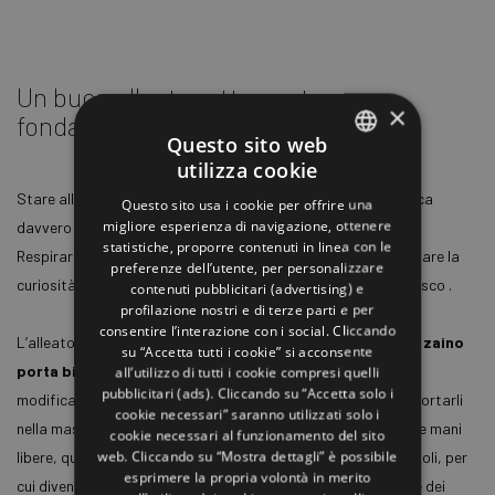
Un buon alleato: attrezzatura
×
fondamentale
Questo sito web
utilizza cookie
ITALIAN
Stare all’aria aperta, specialmente in montagna, è una pratica
Questo sito usa i cookie per offrire una
ENGLISH
migliore esperienza di navigazione, ottenere
davvero fondamentale, da concedersi il più spesso possibile.
statistiche, proporre contenuti in linea con le
GERMAN
Respirare aria pulita, stare a contatto con la natura e stimolare la
preferenze dell’utente, per personalizzare
curiosità sono ottimi motivi per andare a passeggiare nel bosco .
contenuti pubblicitari (advertising) e
FRENCH
profilazione nostri e di terze parti e per
RUSSIAN
consentire l’interazione con i social. Cliccando
L’alleato delle escursioni per una famiglia, naturalmente, è lo
zaino
su “Accetta tutti i cookie” si acconsente
SPANISH
porta bimbo
, un vero e proprio zaino da escursionismo ma
all’utilizzo di tutti i cookie compresi quelli
pubblicitari (ads). Cliccando su “Accetta solo i
modificato per portare in spalla i bambini. Consente di trasportarli
cookie necessari” saranno utilizzati solo i
nella massima sicurezza e, allo stesso tempo, di mantenere le mani
cookie necessari al funzionamento del sito
web. Cliccando su “Mostra dettagli” è possibile
libere, quindi anche di intraprendere sentieri non troppo agevoli, per
esprimere la propria volontà in merito
cui diventa necessario appoggiare le mani a terra o afferrare dei