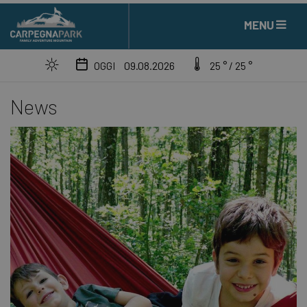
MENU
09.08.2026
OGGI
25 ° / 25 °
News