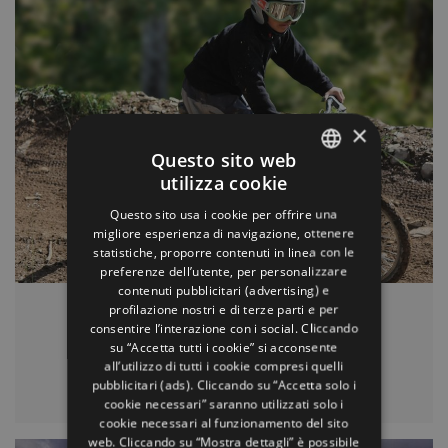
×
Questo sito web
utilizza cookie
ITALIAN
Questo sito usa i cookie per offrire una
ENGLISH
migliore esperienza di navigazione, ottenere
statistiche, proporre contenuti in linea con le
GERMAN
preferenze dell’utente, per personalizzare
contenuti pubblicitari (advertising) e
FRENCH
profilazione nostri e di terze parti e per
RUSSIAN
consentire l’interazione con i social. Cliccando
05.08.2019
su “Accetta tutti i cookie” si acconsente
SPANISH
all’utilizzo di tutti i cookie compresi quelli
pubblicitari (ads). Cliccando su “Accetta solo i
Apre la nuova pista bike cross
cookie necessari” saranno utilizzati solo i
cookie necessari al funzionamento del sito
web. Cliccando su “Mostra dettagli” è possibile