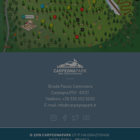
Strada Passo Cantoniera
Carpegna (PU) - 61021
Telefono: +39 339 202 9200
E-mail:
info@carpegnapark.it
© 2019 CARPEGNAPARK
CF/P.IVA 03642730406
NOTE LEGALI
PRIVACY