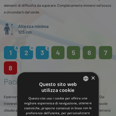
elementi di difficoltà da superare. Completamente immersi nel bosco
e circondarti dal verde.
Altezza minima
125 cm
×
Pacchetto
Pro
Questo sito web
utilizza cookie
ITALIAN
Il percorso più amato per la sua lunghezza e varietà di giochi! Qui
Questo sito usa i cookie per offrire una
ENGLISH
migliore esperienza di navigazione, ottenere
troverete giochi di media ed elevata difficoltà. Le lunghe carrucole
statistiche, proporre contenuti in linea con le
GERMAN
chiuderanno ogni percorso, i ragazzi troveranno la voglia di mettersi
preferenze dell’utente, per personalizzare