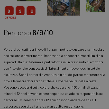
aggiornament
informazi
significativo
su come
del servizio di
l'utente fi
analisi più
utilizza il s
comunemente
Web e
utilizzato da
qualsiasi
Google.
pubblicità
Questo cookie
l'utente fi
viene utilizzat
potrebbe 
Percorso
8/9/10
per distinguer
visto prim
utenti unici
visitare il 
assegnando u
Web.
numero
generato in
YSC
Sessione
Questo
Google LLC
modo casuale
Percorsi pensati per i novelli Tarzan… potrete gustare una miscela di
cookie è
.youtube.com
come
impostato
eccitazione e divertimento, imparando a conoscere i vostri limiti e a
identificatore
YouTube p
del cliente. È
tenere trac
superarli. Da piattaforma a piattaforma in un crescendo di emozioni,
incluso in ogn
delle
richiesta di
visualizzaz
con 4 teleferiche consecutive! Naturalmente muovendosi in totale
pagina in un
dei video
sito e utilizzat
incorporat
sicurezza. Sono i percorsi avventura più alti del parco: metterete alla
per calcolare i
dati di
prova le vostre doti acrobatiche e la vostra paura delle altezze.
VISITOR_INFO1_LIVE
5 mesi 4
Questo
Google LLC
visitatori,
settimane
cookie è
.youtube.com
sessioni e
Possono accedervi tutti coloro che superano i 130 cm di altezza; i
impostato
campagne per 
Youtube p
rapporti di
minori di 12 anni devono essere seguiti da un adulto responsabile sul
tenere trac
analisi dei siti.
delle
percorso. I minorenni sopra i 12 anni possono andare da soli sul
preferenz
_ga_LN5KFFP16C
.carpegnapark.it
1 anno 1
Questo cookie
dell'utent
percorso, seguiti da terra da e un adulto responsabile.
mese
viene utilizzat
per i video