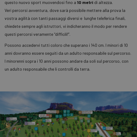
questo nuovo sport muovendosi fino a
10
metri
di altezza.
informazi
su come
Veri percorsi avventura, dove sarà possibile mettere alla prova la
l'utente fi
utilizza il s
vostra agilità con tanti passaggi diversi e lunghe teleferica finali,
Web e
qualsiasi
chiedete sempre agli istruttori, vi indicheranno il modo per rendere
pubblicità
questi percorsi veramente “difficili!”.
l'utente fi
potrebbe 
visto prim
Possono accedervi tutti coloro che superano i 140 cm. I minori di 10
visitare il 
Web.
anni dovranno essere seguiti da un adulto responsabile sul percorso.
I minorenni sopra i 10 anni possono andare da soli sul percorso, con
un adulto responsabile che li controlli da terra.