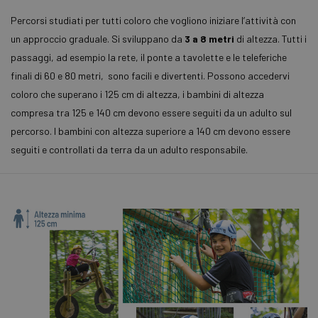
C
S
Percorsi studiati per tutti coloro che vogliono iniziare l’attività con
r
p
un approccio graduale. Si sviluppano da
3 a 8 metri
di altezza. Tutti i
c
c
passaggi, ad esempio la rete, il ponte a tavolette e le teleferiche
v
n
finali di 60 e 80 metri, sono facili e divertenti. Possono accedervi
i
c
coloro che superano i 125 cm di altezza, i bambini di altezza
C
compresa tra 125 e 140 cm devono essere seguiti da un adulto sul
S
f
percorso. I bambini con altezza superiore a 140 cm devono essere
c
seguiti e controllati da terra da un adulto responsabile.
Nome
Provider / Dominio
Scadenza
Descriz
__Secure-
.youtube.com
5 mesi 4
Provider /
Nome
Scadenza
Descrizione
ROLLOUT_TOKEN
settimane
Dominio
Provider /
Nome
ItaliaInMiniatura
www.carpegnapark.it
Scadenza
Sessione
Descrizion
_ga
1 anno 1
Questo nome
Google LLC
Dominio
mese
di cookie è
.carpegnapark.it
__Secure-YNID
.youtube.com
5 mesi 4
associato a
_gcl_au
2 mesi 4
Questo
Google LLC
settimane
Google
settimane
cookie è
.carpegnapark.it
Universal
impostato
Analytics, che 
Doubleclic
un
fornisce