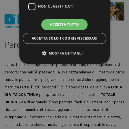
NON CLASSIFICATI
ACCETTA TUTTO
ACCETTA SOLO I COOKIE NECESSARI
Percorso
1/2/3
MOSTRA DETTAGLI
L’area bimbi è composta da 1 percorso briefing (di spiegazione) e 3
percorsi con ben 30 passaggi, a un’altezza minima di 1 metro da terra
Strettamente necessari
Performance
fino alle piattaforme più grandi del percorso 3 che raggiungono i 5
Targeting
Funzionalità
metri da terra. Tutti i percorsi 1 -2- 3 sono dotati della nuova
LINEA
Non classificati
DI VITA CONTINUA
per garantire anche ai più piccoli la
TOTALE
SICUREZZA
di aggancio. Sono percorsi facili e divertenti con il ponte
I cookie strettamente necessari consentono le
funzionalità principali del sito web come
tibetano, il tunnel e altri passaggi curiosi ed emozionanti. Si
l'accesso dell'utente e la gestione dell'account. Il
sito web non può essere utilizzato correttamente
sviluppano a un’altezza che varia da un metro a tre metri di altezza,
senza i cookie strettamente necessari.
con una facile teleferica finale. Il genitore o il responsabile dovrà