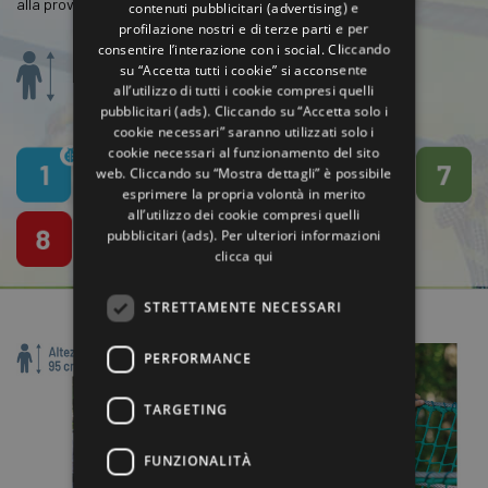
alla prova e condividere insieme forti emozioni.
contenuti pubblicitari (advertising) e
FRENCH
profilazione nostri e di terze parti e per
RUSSIAN
consentire l’interazione con i social. Cliccando
Altezza minima
su “Accetta tutti i cookie” si acconsente
SPANISH
125 cm
all’utilizzo di tutti i cookie compresi quelli
pubblicitari (ads). Cliccando su “Accetta solo i
cookie necessari” saranno utilizzati solo i
cookie necessari al funzionamento del sito
web. Cliccando su “Mostra dettagli” è possibile
esprimere la propria volontà in merito
all’utilizzo dei cookie compresi quelli
pubblicitari (ads). Per ulteriori informazioni
clicca qui
STRETTAMENTE NECESSARI
PERFORMANCE
TARGETING
FUNZIONALITÀ